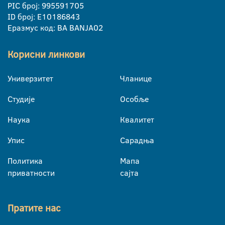
PIC број: 995591705
ID број: E10186843
Еразмус код: BA BANJA02
Корисни линкови
Универзитет
Чланице
Студије
Особље
Наука
Квалитет
Упис
Сарадња
Политика
Мапа
приватности
сајта
Пратите нас