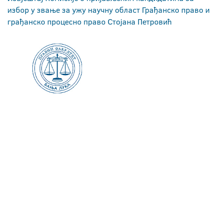
избор у звање за ужу научну област Грађанско право и
грађанско процесно право Стојана Петровић