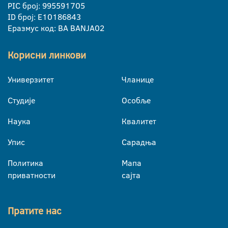
PIC број: 995591705
ID број: E10186843
Еразмус код: BA BANJA02
Корисни линкови
Универзитет
Чланице
Студије
Особље
Наука
Квалитет
Упис
Сарадња
Политика
Мапа
приватности
сајта
Пратите нас