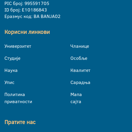
PIC број: 995591705
ID број: E10186843
Еразмус код: BA BANJA02
Корисни линкови
Универзитет
Чланице
Студије
Особље
Наука
Квалитет
Упис
Сарадња
Политика
Мапа
приватности
сајта
Пратите нас