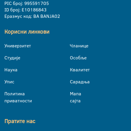
PIC број: 995591705
ID број: E10186843
Еразмус код: BA BANJA02
Корисни линкови
Универзитет
Чланице
Студије
Особље
Наука
Квалитет
Упис
Сарадња
Политика
Мапа
приватности
сајта
Пратите нас