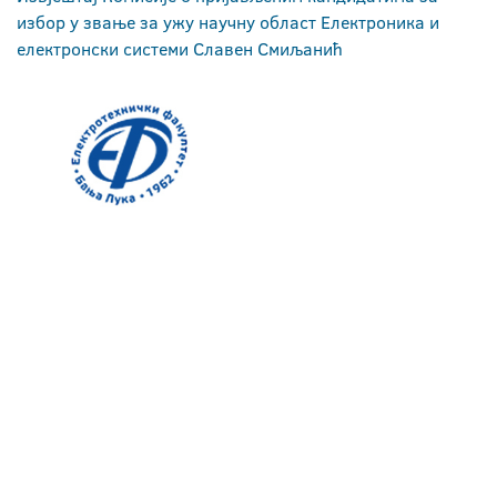
избор у звање за ужу научну област Електроника и
електронски системи Славен Смиљанић