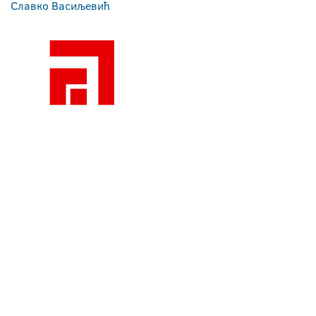
Славко Васиљевић