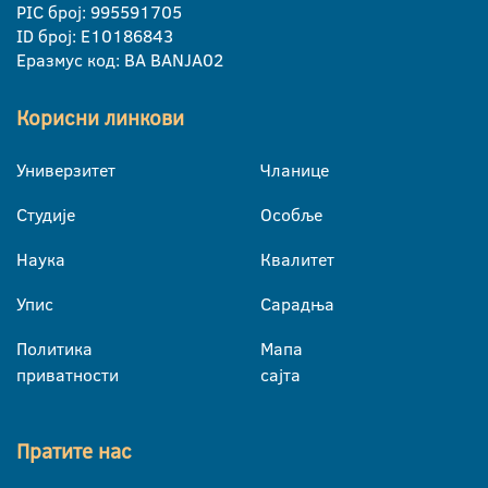
PIC број: 995591705
ID број: E10186843
Еразмус код: BA BANJA02
Корисни линкови
Универзитет
Чланице
Студије
Особље
Наука
Квалитет
Упис
Сарадња
Политика
Мапа
приватности
сајта
Пратите нас