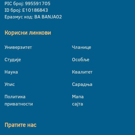
PIC број: 995591705
ID број: E10186843
Еразмус код: BA BANJA02
Корисни линкови
Универзитет
Чланице
Студије
Особље
Наука
Квалитет
Упис
Сарадња
Политика
Мапа
приватности
сајта
Пратите нас