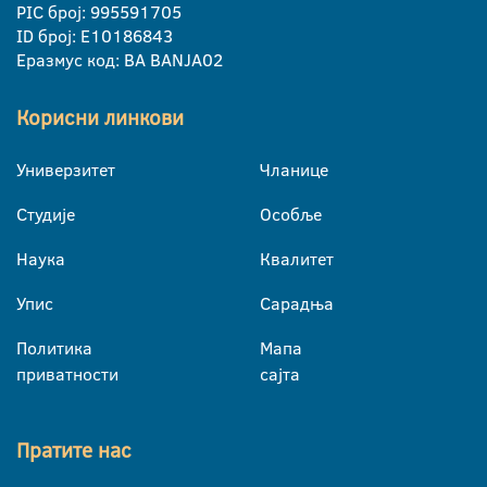
PIC број: 995591705
ID број: E10186843
Еразмус код: BA BANJA02
Корисни линкови
Универзитет
Чланице
Студије
Особље
Наука
Квалитет
Упис
Сарадња
Политика
Мапа
приватности
сајта
Пратите нас