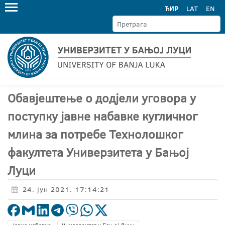
ЋИР
LAT
EN
Обавјештење о додјели уговора у
поступку јавне набавке кугличног
млина за потребе Технолошког
факултета Универзитета у Бањој
Луци
24. јун 2021. 17:14:21