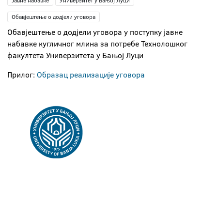
Јавне набавке
Универзитет у Бањој Луци
Обавјештење о додјели уговора
Обавјештење о додјели уговора у поступку јавне
набавке кугличног млина за потребе Технолошког
факултета Универзитета у Бањој Луци
Прилог:
Образац реализације уговора