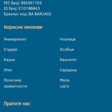
PIC број: 995591705
ID број: E10186843
Еразмус код: BA BANJA02
Корисни линкови
Универзитет
Чланице
Студије
Особље
Наука
Квалитет
Упис
Сарадња
Политика
Мапа
приватности
сајта
Пратите нас