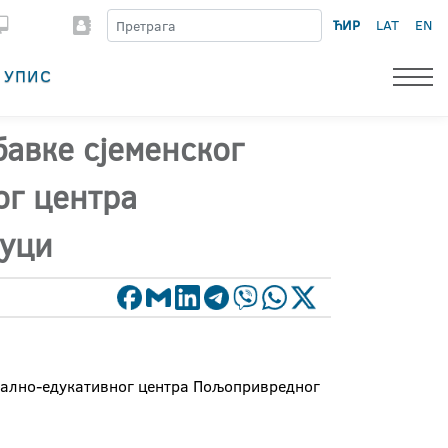
ЋИР
LAT
EN
УПИС
бавке сјеменског
ог центра
Луци
нтално-едукативног центра Пољопривредног