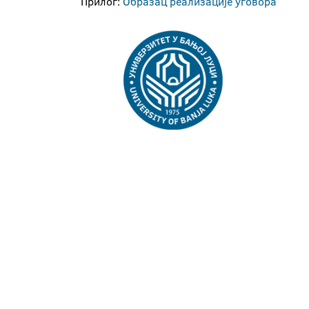
Прилог:
Образац реализације уговора