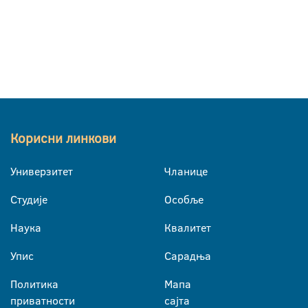
Корисни линкови
Универзитет
Чланице
Студије
Особље
Наука
Квалитет
Упис
Сарадња
Политика
Мапа
приватности
сајта