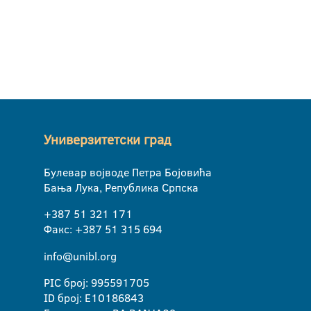
Универзитетски град
Булевар војводе Петра Бојовића
Бања Лука, Република Српска
+387 51 321 171
Факс: +387 51 315 694
info@unibl.org
PIC број: 995591705
ID број: E10186843