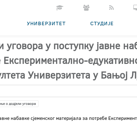
УНИВЕРЗИТЕТ
СТУДИЈЕ
 уговора у поступку јавне на
е Експериментално-едукативн
лтета Универзитета у Бањој 
ње о додјели уговора
јавне набавке сјеменског материјала за потребе Експериме