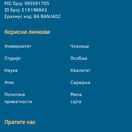
PIC број: 995591705
ID број: E10186843
Еразмус код: BA BANJA02
Корисни линкови
Универзитет
Чланице
Студије
Особље
Наука
Квалитет
Упис
Сарадња
Политика
Мапа
приватности
сајта
Пратите нас