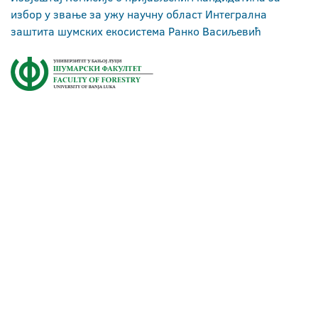
избор у звање за ужу научну област Интегрална
заштита шумских екосистема Ранко Васиљевић