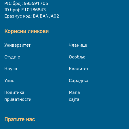
PIC број: 995591705
ID број: E10186843
Еразмус код: BA BANJA02
Корисни линкови
Универзитет
Чланице
Студије
Особље
Наука
Квалитет
Упис
Сарадња
Политика
Мапа
приватности
сајта
Пратите нас