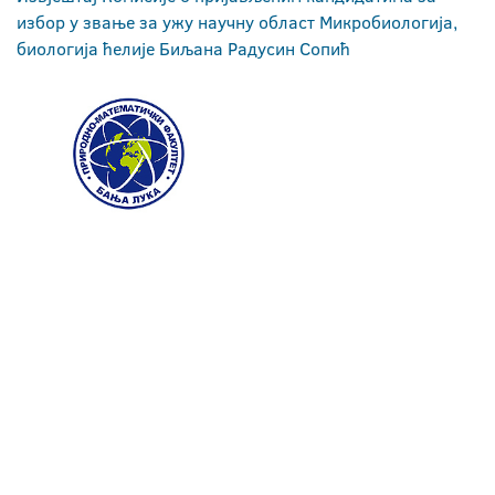
избор у звање за ужу научну област Микробиологија,
биологија ћелије Биљана Радусин Сопић