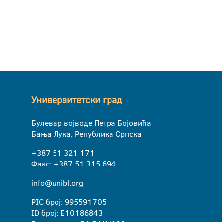
Универзитетски град
Булевар војводе Петра Бојовића
Бања Лука, Република Српска
+387 51 321 171
Факс: +387 51 315 694
info@unibl.org
PIC број: 995591705
ID број: E10186843