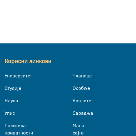
Корисни линкови
Универзитет
Чланице
Студије
Особље
Наука
Квалитет
Упис
Сарадња
Политика
Мапа
приватности
сајта