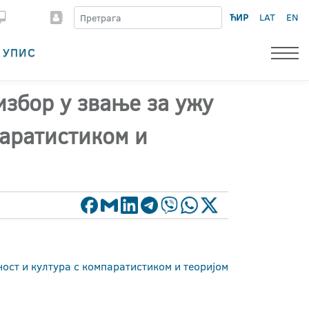
ЋИР
LAT
EN
УПИС
избор у звање за ужу
паратистиком и
ост и култура с компаратистиком и теоријом