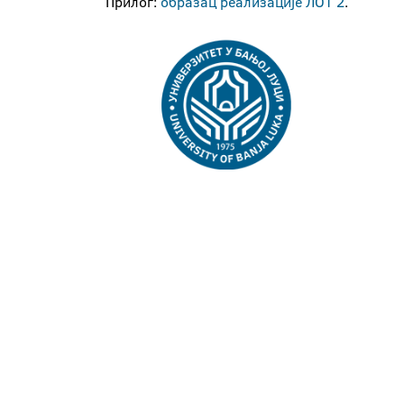
Прилог:
образац реализације ЛОТ 2
.