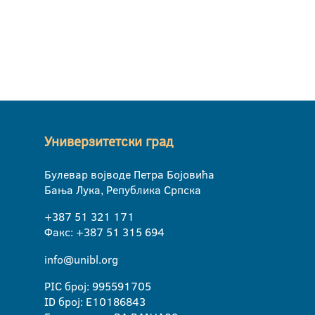
Универзитетски град
Булевар војводе Петра Бојовића
Бања Лука, Република Српска
+387 51 321 171
Факс: +387 51 315 694
info@unibl.org
PIC број: 995591705
ID број: E10186843