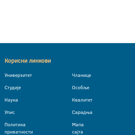
Корисни линкови
Универзитет
Чланице
Студије
Особље
Наука
Квалитет
Упис
Сарадња
Политика
Мапа
приватности
сајта