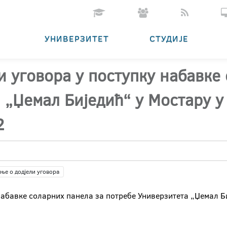
УНИВЕРЗИТЕТ
СТУДИЈЕ
и уговора у поступку набавке
 „Џемал Биједић“ у Мостару 
2
ње о додјели уговора
набавке соларних панела за потребе Универзитета „Џемал Б