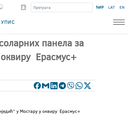
ЋИР
LAT
EN
УПИС
 соларних панела за
у оквиру Ерасмус+
иједић“ у Мостару у оквиру Ерасмус+