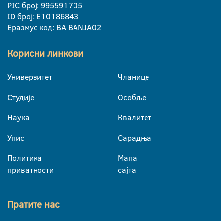
PIC број: 995591705
ID број: E10186843
Еразмус код: BA BANJA02
Корисни линкови
Универзитет
Чланице
Студије
Особље
Наука
Квалитет
Упис
Сарадња
Политика
Мапа
приватности
сајта
Пратите нас