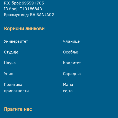
PIC број: 995591705
ID број: E10186843
Еразмус код: BA BANJA02
Корисни линкови
Универзитет
Чланице
Студије
Особље
Наука
Квалитет
Упис
Сарадња
Политика
Мапа
приватности
сајта
Пратите нас