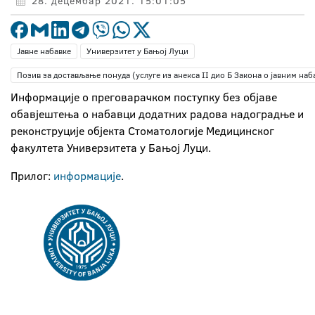
28. децембар 2021. 15:01:05
Јавне набавке
Универзитет у Бањој Луци
Позив за достављање понуда (услуге из анекса II дио Б Закона о јавним наб
Информације о преговарачком поступку без објаве
обавјештења о набавци додатних радова надоградње и
реконструције објекта Стоматологије Медицинског
факултета Универзитета у Бањој Луци.
Прилог:
информације
.