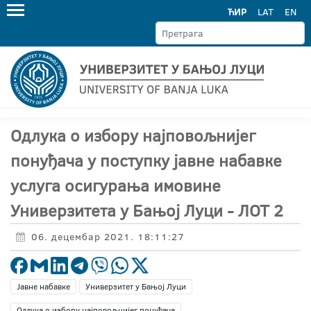
ЋИР
LAT
EN
Oдлукa o избору најповољнијег
понуђача у поступку јавне набавке
услуга осигурања имовине
Универзитета у Бањој Луци - ЛОТ 2
06. децембар 2021. 18:11:27
Јавне набавке
Универзитет у Бањој Луци
Одлука о избору најповољнијег понуђача