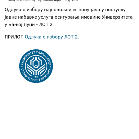
Oдлукa o избору најповољнијег понуђача у поступку
јавне набавке услуга осигурања имовине Универзитета
у Бањој Луци - ЛОТ 2.
ПРИЛОГ:
Одлука о избору ЛОТ 2
.