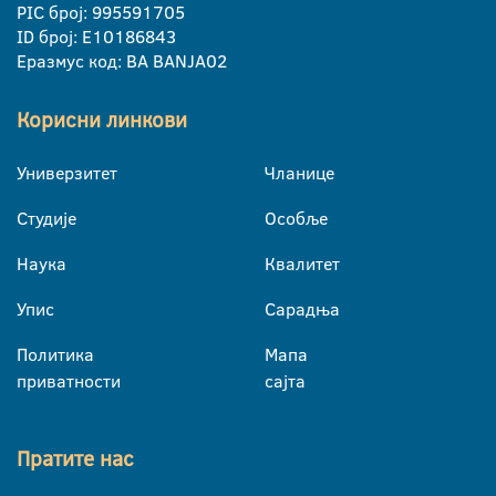
PIC број: 995591705
ID број: E10186843
Еразмус код: BA BANJA02
Корисни линкови
Универзитет
Чланице
Студије
Особље
Наука
Квалитет
Упис
Сарадња
Политика
Мапа
приватности
сајта
Пратите нас