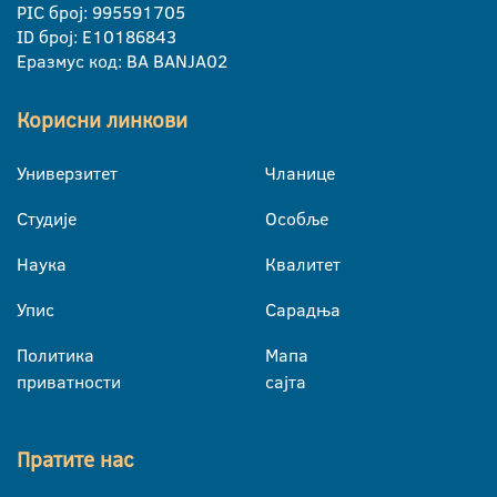
PIC број: 995591705
ID број: E10186843
Еразмус код: BA BANJA02
Корисни линкови
Универзитет
Чланице
Студије
Особље
Наука
Квалитет
Упис
Сарадња
Политика
Мапа
приватности
сајта
Пратите нас