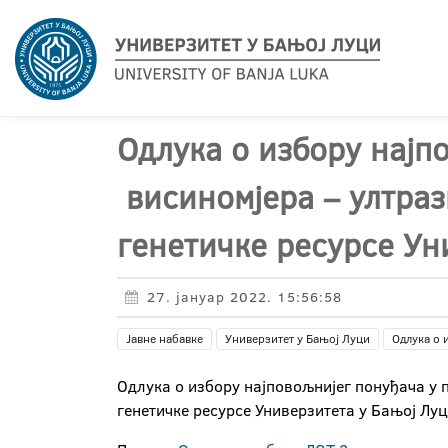
Одлука о избору најп
висиномјера – ултраз
генетичке ресурсе Ун
27. јануар 2022. 15:56:58
Јавне набавке
Универзитет у Бањој Луци
Одлука о 
Одлука о избору најповољнијег понуђача у 
генетичке ресурсе Универзитета у Бањој Луци