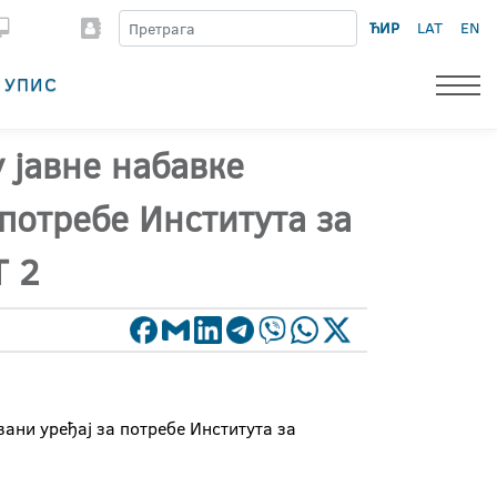
ЋИР
LAT
EN
УПИС
 јавне набавке
потребе Института за
Т 2
ани уређај за потребе Института за