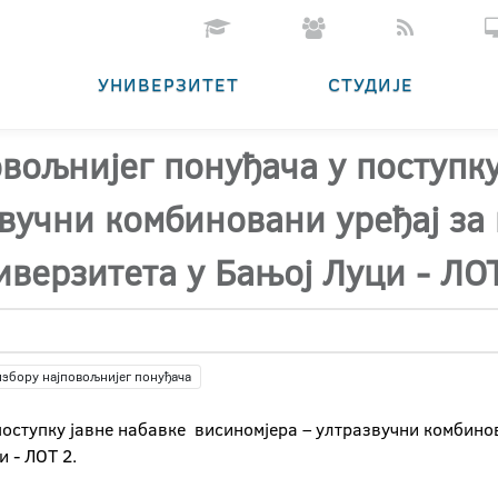
УНИВЕРЗИТЕТ
СТУДИЈЕ
овољнијег понуђача у поступку
вучни комбиновани уређај за 
иверзитета у Бањој Луци - ЛО
избору најповољнијег понуђача
поступку јавне набавке висиномјера – ултразвучни комбинов
 - ЛОТ 2.