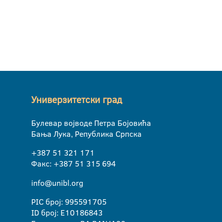
Универзитетски град
Булевар војводе Петра Бојовића
Бања Лука, Република Српска
+387 51 321 171
Факс: +387 51 315 694
info@unibl.org
PIC број: 995591705
ID број: E10186843