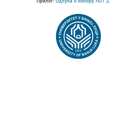
Прилог:
Одлука о избору ЛОТ 2
.