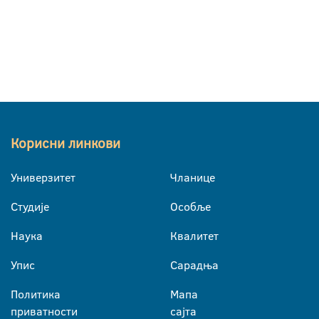
Корисни линкови
Универзитет
Чланице
Студије
Особље
Наука
Квалитет
Упис
Сарадња
Политика
Мапа
приватности
сајта