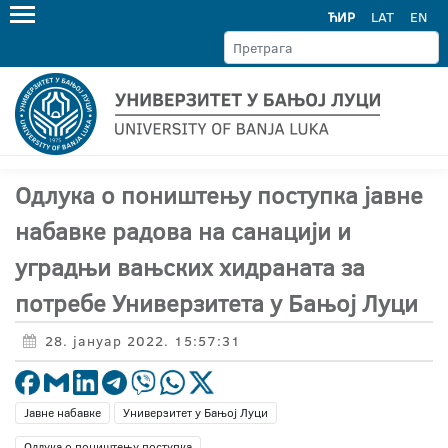
ЋИР
LAT
EN
Одлука о поништењу поступка јавне
набавке радова на санацији и
уградњи вањских хидраната за
потребе Универзитета у Бањој Луци
28. јануар 2022. 15:57:31
Јавне набавке
Универзитет у Бањој Луци
Одлука о поништењу поступка