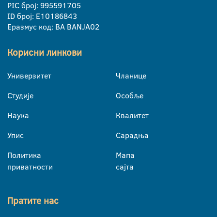
PIC број: 995591705
ID број: E10186843
Еразмус код: BA BANJA02
Корисни линкови
Универзитет
Чланице
Студије
Особље
Наука
Квалитет
Упис
Сарадња
Политика
Мапа
приватности
сајта
Пратите нас