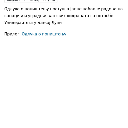
Одлука о поништењу поступка јавне набавке радова на
санацији и уградњи вањских хидраната за потребе
Универзитета у Бањој Луци
Прилог:
Одлука о поништењу