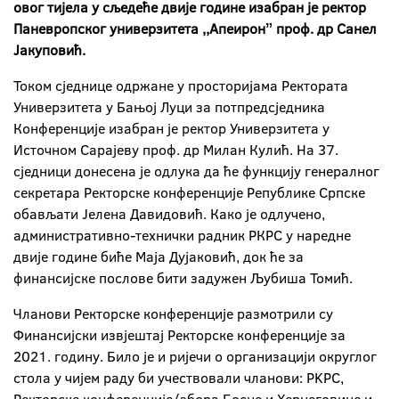
овог тијела у сљедеће двије године изабран је ректор
Паневропског универзитета ,,Апеиронˮ проф. др Санел
Јакуповић.
Током сједнице одржане у просторијама Ректората
Универзитета у Бањој Луци за потпредсједника
Конференције изабран је ректор Универзитета у
Источном Сарајеву проф. др Милан Кулић. На 37.
сједници донесена је одлука да ће функцију генералног
секретара Ректорске конференције Републике Српске
обављати Јелена Давидовић. Како је одлучено,
административно-технички радник РКРС у наредне
двије године биће Маја Дујаковић, док ће за
финансијске послове бити задужен Љубиша Томић.
Чланови Ректорске конференције размотрили су
Финансијски извјештај Ректорске конференције за
2021. годину. Било је и ријечи о организацији округлог
стола у чијем раду би учествовали чланови: РKРС,