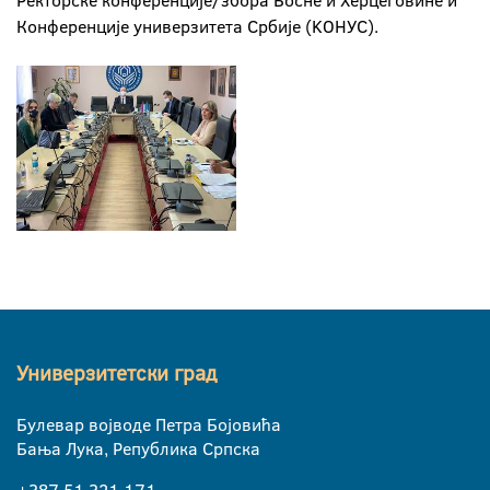
Ректорске конференције/збора Босне и Херцеговине и
Конференције универзитета Србије (KОНУС).
Универзитетски град
Булевар војводе Петра Бојовића
Бања Лука, Република Српска