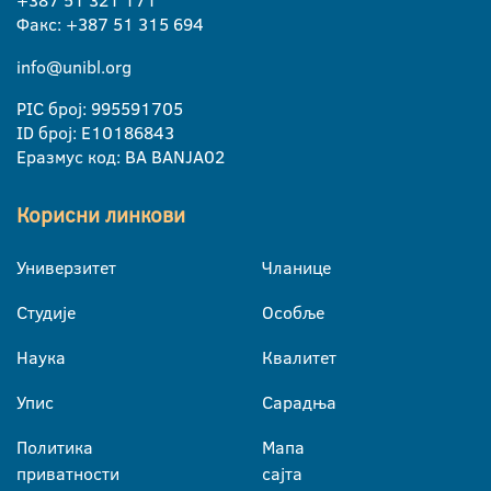
+387 51 321 171
Факс: +387 51 315 694
info@unibl.org
PIC број: 995591705
ID број: E10186843
Еразмус код: BA BANJA02
Корисни линкови
Универзитет
Чланице
Студије
Особље
Наука
Квалитет
Упис
Сарадња
Политика
Мапа
приватности
сајта