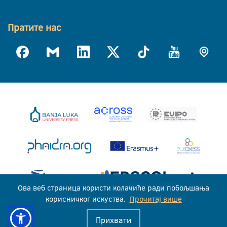
Пратите нас
Ова веб страница користи колачиће ради побољшања
корисничког искуства.
Прочитај више
Универзитет у Бањој Луци © 2026
Прихвати
Сва права задржана