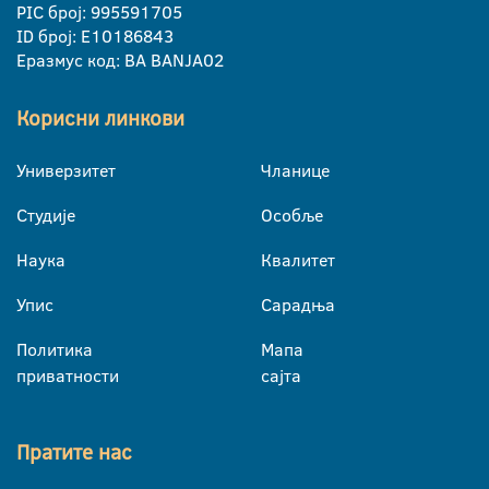
PIC број: 995591705
ID број: E10186843
Еразмус код: BA BANJA02
Корисни линкови
Универзитет
Чланице
Студије
Особље
Наука
Квалитет
Упис
Сарадња
Политика
Мапа
приватности
сајта
Пратите нас