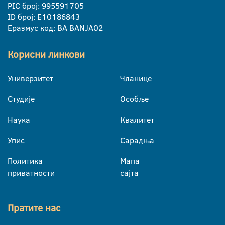
PIC број: 995591705
ID број: E10186843
Еразмус код: BA BANJA02
Корисни линкови
Универзитет
Чланице
Студије
Особље
Наука
Квалитет
Упис
Сарадња
Политика
Мапа
приватности
сајта
Пратите нас