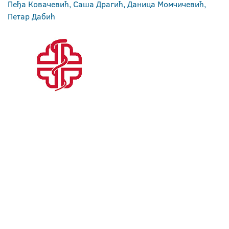
Пеђа Ковачевић, Саша Драгић, Даница Момчичевић,
Петар Дабић