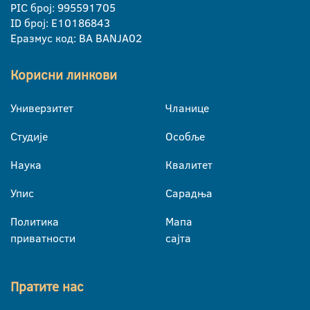
PIC број: 995591705
ID број: E10186843
Еразмус код: BA BANJA02
Корисни линкови
Универзитет
Чланице
Студије
Особље
Наука
Квалитет
Упис
Сарадња
Политика
Мапа
приватности
сајта
Пратите нас