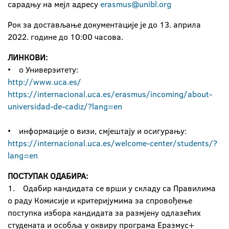
сарадњу на мејл адресу
erasmus@unibl.org
Рок за достављање документације је до 13. априла
2022. године до 10:00 часова.
ЛИНКОВИ:
• о Универзитету:
http://www.uca.es/
https://internacional.uca.es/erasmus/incoming/about-
universidad-de-cadiz/?lang=en
• информације о визи, смјештају и осигурању:
https://internacional.uca.es/welcome-center/students/?
lang=en
ПОСТУПАК ОДАБИРА:
1. Одабир кандидата се врши у складу са Правилима
о раду Комисије и критеријумима за спровођење
поступка избора кандидата за размјену одлазећих
студената и особља у оквиру програма Еразмус+