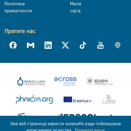
Политика
Мапа
приватности
сајта
Пратите нас
Ова веб страница користи колачиће ради побољшања
корисничког искуства.
Прочитај више