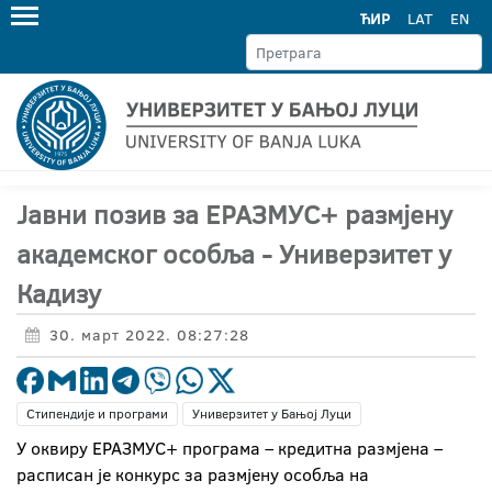
ЋИР
LAT
EN
Јавни позив за ЕРАЗМУС+ размјену
академског особља - Универзитет у
Кадизу
30. март 2022. 08:27:28
Стипендије и програми
Универзитет у Бањој Луци
У оквиру ЕРАЗМУС+ програма – кредитна размјена –
расписан је конкурс за размјену особља на