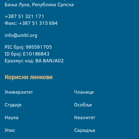
Бања Лука, Република Српска
+387 51 321 171
Факс: +387 51 315 694
info@unibl.org
PIC број: 995591705
ID број: E10186843
Еразмус код: BA BANJA02
Корисни линкови
Универзитет
Чланице
Студије
Особље
Наука
Квалитет
Упис
Сарадња