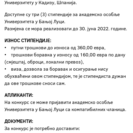
Универзитету у Кадизу, Шпанија.
Доступне су три (3) стипендије за академско особље
Универзитета у Бањој Луци.
Размјена се мора реализовати до 30. јуна 2022. године.
ИЗНОС СТИПЕНДИЈЕ:
• путни трошкови до износа од 360,00 евра,
• трошкови боравка у износу од 160,00 евра по дану
(смјештај, оброци, локални превоз),
• виза, дозвола за боравак и осигурање нису
обухваћени овом стипендијом, те је стипендиста дужан
да ове трошкове сноси сам.
АПЛИКАНТИ:
На конкурс се може пријавити академско особље
Универзитета у Бањој Луци са компатибилних чланица.
ДОКУМЕНТИ:
За конкурс је потребно доставити: