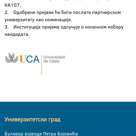
КА107.
2. Одобрене пријаве ће бити послате партнерском
универзитету као номинације.
3. Институција пријема одлучује о коначном избору
кандидата.
Универзитетски град
Булевар војводе Петра Бојовића