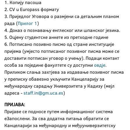
1. Копију пасоша
2. CV u Europass формату
3. Приједлог Уговора о размјени са детаљним планом
рада (
Прилог 1
)
4. Доказ о познавању енглеског или шпанског језика.
5. Оцјену студентске анкете из претходне године
6. Потписано позивно писмо од стране институције
пријема (умјесто потписаног позивног писма може се
доставити потписан уговор о учењу). Подаци контакт
особа за поједине факултете су доступни
овдје
.
Приликом слања захтјева за издавање позивног писма
у преписку обавезно укључити Канцеларију за
међународну сарадњу Универзитета у Кадизу (мејл
адреса -
staff.in@gm.uca.es
)
ПРИЈАВА:
Пријаве се подносе путем информационог система
еЗапослени. За сва додатна питања обратити се
Канцеларији за међународну и међууниверзитетску