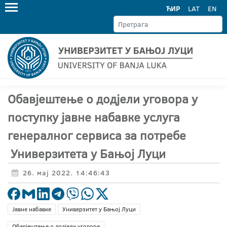
ЋИР
LAT
EN
Обавјештење о додјели уговора у
поступку јавне набавке услуга
генералног сервиса за потребе
Универзитета у Бањој Луци
26. мај 2022. 14:46:43
Јавне набавке
Универзитет у Бањој Луци
Обавјештење о додјели уговора