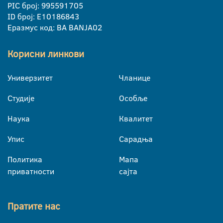
PIC број: 995591705
ID број: E10186843
Еразмус код: BA BANJA02
Корисни линкови
Универзитет
Чланице
Студије
Особље
Наука
Квалитет
Упис
Сарадња
Политика
Мапа
приватности
сајта
Пратите нас