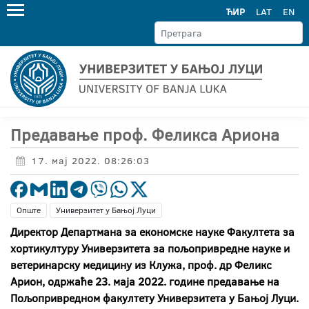
ЋИР
LAT
EN
Предавање проф. Феликса Ариона
17. мај 2022. 08:26:03
Опште
Универзитет у Бањој Луци
Директор Департмана за економске науке Факултета за
хортикултуру Универзитета за пољопривредне науке и
ветеринарску медицину из Клужа, проф. др Феликс
Арион, одржаће 23. маја 2022. године предавање на
Пољопривредном факултету Универзитета у Бањој Луци.