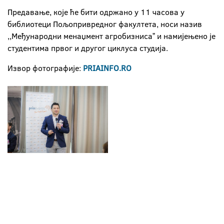
Предавање, које ће бити одржано у 11 часова у
библиотеци Пољопривредног факултета, носи назив
,,Међународни менаџмент агробизнисаˮ и намијењено је
студентима првог и другог циклуса студија.
Извор фотографије:
PRIAINFO.RO