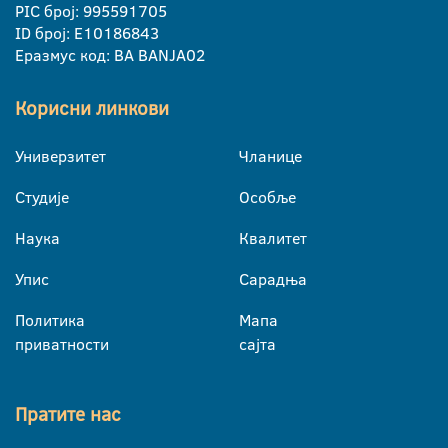
PIC број: 995591705
ID број: E10186843
Еразмус код: BA BANJA02
Корисни линкови
Универзитет
Чланице
Студије
Особље
Наука
Квалитет
Упис
Сарадња
Политика
Мапа
приватности
сајта
Пратите нас