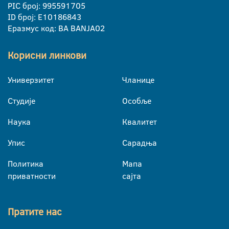
PIC број: 995591705
ID број: E10186843
Еразмус код: BA BANJA02
Корисни линкови
Универзитет
Чланице
Студије
Особље
Наука
Квалитет
Упис
Сарадња
Политика
Мапа
приватности
сајта
Пратите нас