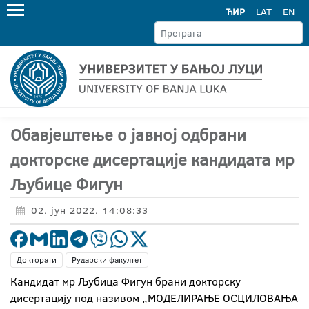
ЋИР
LAT
EN
Обавјештење о јавној одбрани
докторске дисертације кандидата мр
Љубице Фигун
02. јун 2022. 14:08:33
Докторати
Рударски факултет
Кандидат мр Љубица Фигун брани докторску
дисертацију под називом „МОДЕЛИРАЊЕ ОСЦИЛОВАЊА