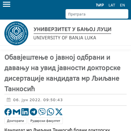
ЋИР
LAT
EN
Обавјештење о јавној одбрани и
давању на увид јавности докторске
дисертације кандидата мр Љиљане
Танкосић
06. јун 2022. 09:50:43
Докторати
Рударски факултет
Кандидат мр Љиљана Танкосић брани докторску