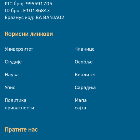
PIC број: 995591705
ID број: E10186843
Еразмус код: BA BANJA02
Корисни линкови
Универзитет
Чланице
Студије
Особље
Наука
Квалитет
Упис
Сарадња
Политика
Мапа
приватности
сајта
Пратите нас