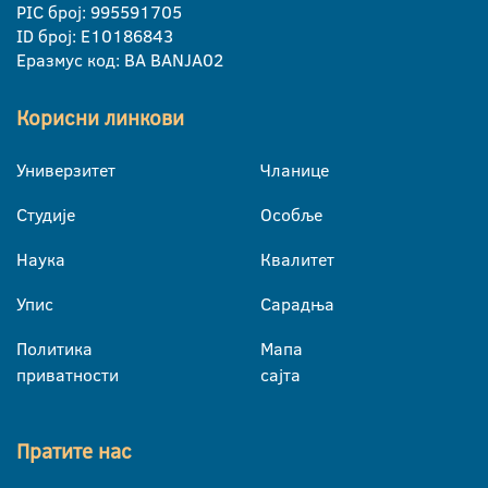
PIC број: 995591705
ID број: E10186843
Еразмус код: BA BANJA02
Корисни линкови
Универзитет
Чланице
Студије
Особље
Наука
Квалитет
Упис
Сарадња
Политика
Мапа
приватности
сајта
Пратите нас