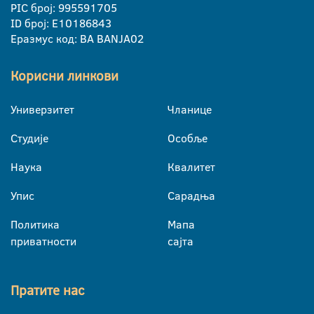
PIC број: 995591705
ID број: E10186843
Еразмус код: BA BANJA02
Корисни линкови
Универзитет
Чланице
Студије
Особље
Наука
Квалитет
Упис
Сарадња
Политика
Мапа
приватности
сајта
Пратите нас