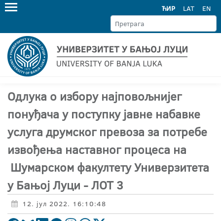
ЋИР
LAT
EN
Одлука о избору најповољнијег
понуђача у поступку јавне набавке
услуга друмског превоза за потребе
извођења наставног процеса на
Шумарском факултету Универзитета
у Бањој Луци - ЛОТ 3
12. јул 2022. 16:10:48