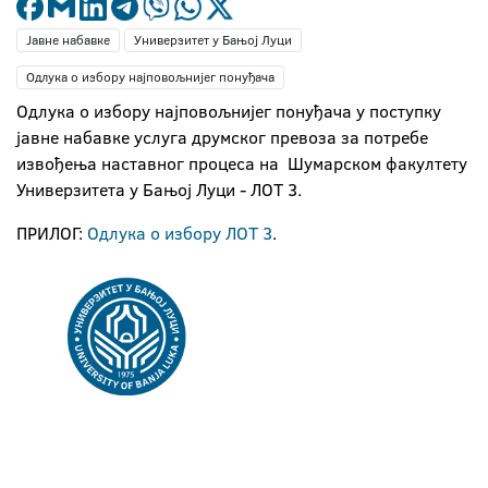
Јавне набавке
Универзитет у Бањој Луци
Одлука о избору најповољнијег понуђача
Одлука о избору најповољнијег понуђача у поступку
јавне набавке услуга друмског превоза за потребе
извођења наставног процеса на Шумарском факултету
Универзитета у Бањој Луци - ЛОТ 3.
ПРИЛОГ:
Одлука о избору ЛОТ 3
.