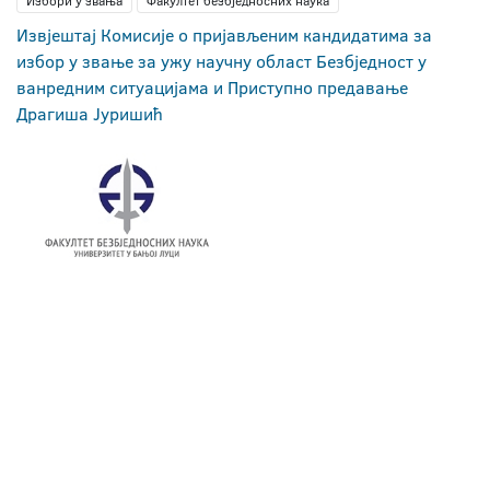
Избори у звања
Факултет безбједносних наука
Извјештај Комисије о пријављеним кандидатима за
избор у звање за ужу научну област Безбједност у
ванредним ситуацијама и Приступно предавање
Драгиша Јуришић