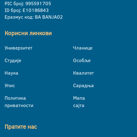
PIC број: 995591705
ID број: E10186843
Еразмус код: BA BANJA02
Корисни линкови
Универзитет
Чланице
Студије
Особље
Наука
Квалитет
Упис
Сарадња
Политика
Мапа
приватности
сајта
Пратите нас