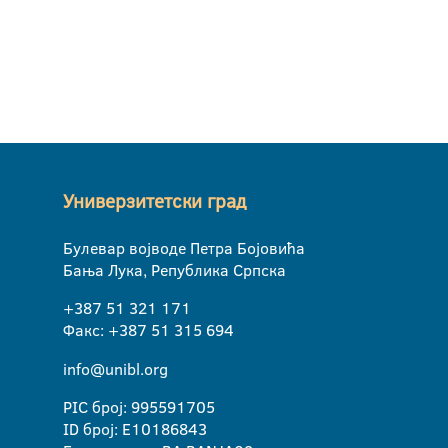
Универзитетски град
Булевар војводе Петра Бојовића
Бања Лука, Република Српска
+387 51 321 171
Факс: +387 51 315 694
info@unibl.org
PIC број: 995591705
ID број: E10186843