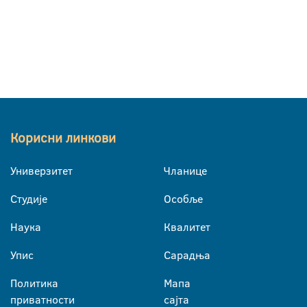
Корисни линкови
Универзитет
Чланице
Студије
Особље
Наука
Квалитет
Упис
Сарадња
Политика
Мапа
приватности
сајта