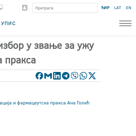
ЋИР
LAT
EN
УПИС
избор у звање за ужу
а пракса
ација и фармацеутска пракса Ана Голић