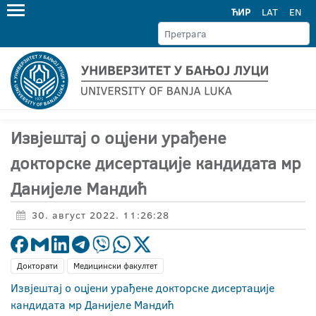
ЋИР
LAT
EN
Извјештај о оцјени урађене
докторске дисертације кандидата мр
Данијеле Мандић
30. август 2022. 11:26:28
Докторати
Медицински факултет
Извјештај о оцјени урађене докторске дисертације
кандидата мр Данијеле Мандић