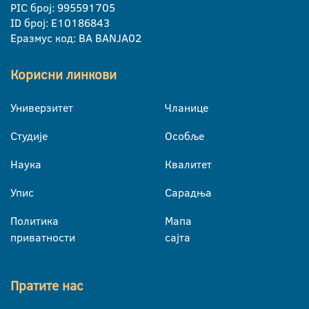
PIC број: 995591705
ID број: E10186843
Еразмус код: BA BANJA02
Корисни линкови
Универзитет
Чланице
Студије
Особље
Наука
Квалитет
Упис
Сарадња
Политика
Мапа
приватности
сајта
Пратите нас