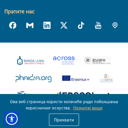
Пратите нас
Ова веб страница користи колачиће ради побољшања
корисничког искуства.
Прочитај више
Универзитет у Бањој Луци © 2026
Прихвати
Сва права задржана