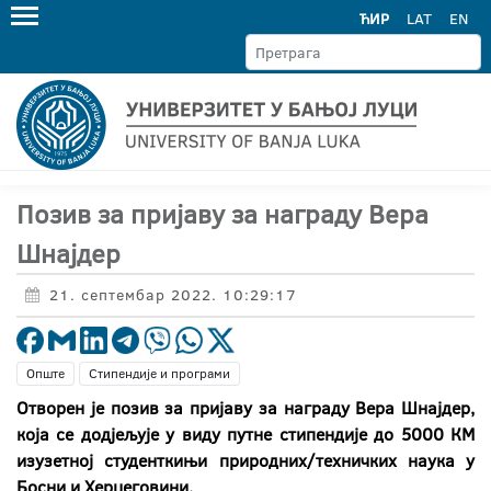
ЋИР
LAT
EN
Позив за пријаву за награду Вера
Шнајдер
21. септембар 2022. 10:29:17
Опште
Стипендије и програми
Отворен је позив за пријаву за награду Вера Шнајдер,
која се додјељује у виду путне стипендије до 5000 КМ
изузетној студенткињи природних/техничких наука у
Босни и Херцеговини.