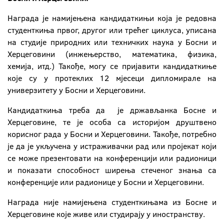
Награда је намијењена кандидаткињи која је редовна
студенткиња првог, другог или трећег циклуса, уписана
на студије природних или техничких наука у Босни и
Херцеговини (инжењерство, математика, физика,
хемија, итд.) Такође, могу се пријавити кандидаткиње
које су у протеклих 12 мјесеци дипломирале на
универзитету у Босни и Херцеговини.
Кандидаткиња треба да је држављанка Босне и
Херцеговине, те је особа са историјом друштвено
корисног рада у Босни и Херцеговини. Такође, потребно
је да је укључена у истраживачки рад или пројекат који
се може презентовати на конференцији или радионици
и показати способност ширења стеченог знања са
конференције или радионице у Босни и Херцеговини.
Награда није намијењена студенткињама из Босне и
Херцеговине које живе или студирају у иностранству.