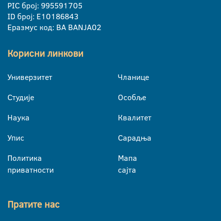
PIC број: 995591705
ID број: E10186843
Еразмус код: BA BANJA02
Корисни линкови
Универзитет
Чланице
Студије
Особље
Наука
Квалитет
Упис
Сарадња
Политика
Мапа
приватности
сајта
Пратите нас