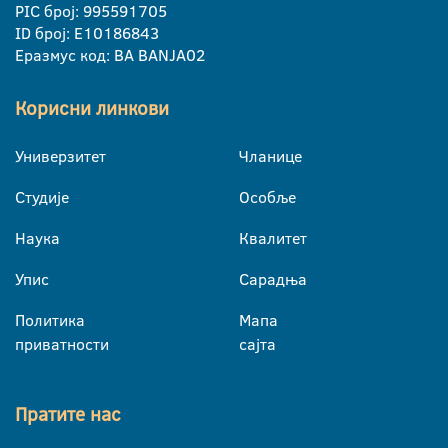
PIC број: 995591705
ID број: E10186843
Еразмус код: BA BANJA02
Корисни линкови
Универзитет
Чланице
Студије
Особље
Наука
Квалитет
Упис
Сарадња
Политика
Мапа
приватности
сајта
Пратите нас