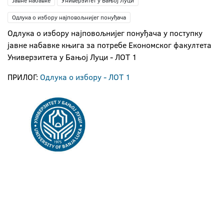
Јавне набавке
Универзитет у Бањој Луци
Одлука о избору најповољнијег понуђача
Одлука о избору најповољнијег понуђача у поступку
јавне набавке књига за потребе Економског факултета
Универзитета у Бањој Луци - ЛОТ 1
ПРИЛОГ:
Одлука о избору - ЛОТ 1