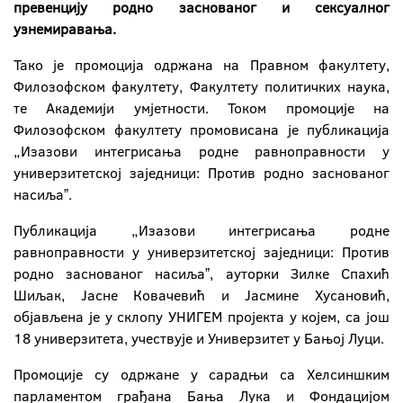
превенцију родно заснованог и сексуалног
узнемиравања.
Тако је промоција одржана на Правном факултету,
Филозофском факултету, Факултету политичких наука,
те Академији умјетности. Током промоције на
Филозофском факултету промовисана је публикација
„Изазови интегрисања родне равноправности у
универзитетској заједници: Против родно заснованог
насиљаˮ.
Публикација „Изазови интегрисања родне
равноправности у универзитетској заједници: Против
родно заснованог насиљаˮ, ауторки Зилке Спахић
Шиљак, Јасне Ковачевић и Јасмине Хусановић,
објављена је у склопу УНИГЕМ пројекта у којем, са још
18 универзитета, учествује и Универзитет у Бањој Луци.
Промоције су одржане у сарадњи са Хелсиншким
парламентом грађана Бања Лука и Фондацијом