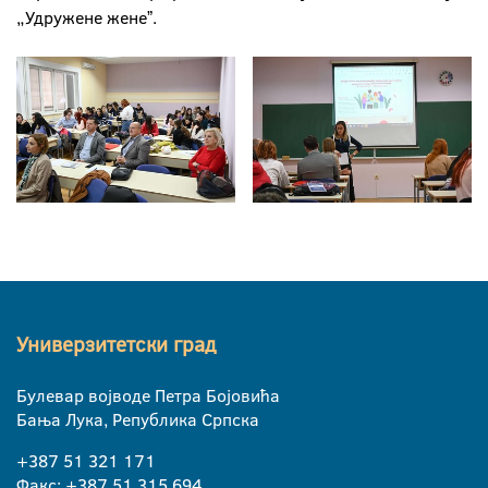
„Удружене женеˮ.
Универзитетски град
Булевар војводе Петра Бојовића
Бања Лука, Република Српска
+387 51 321 171
Факс: +387 51 315 694