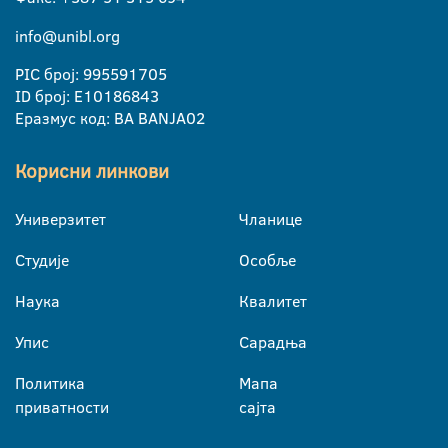
info@unibl.org
PIC број: 995591705
ID број: E10186843
Еразмус код: BA BANJA02
Корисни линкови
Универзитет
Чланице
Студије
Особље
Наука
Квалитет
Упис
Сарадња
Политика
Мапа
приватности
сајта