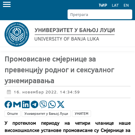
ЋИР
LAT
EN
Промовисане смјернице за
превенцију родног и сексуалног
узнемиравања
16. новембар 2022. 14:34:59
Опште
Универзитет у Бањој Луци
УНИГЕМ
У протеклом периоду на четири чланице наше
високошколске установе промовисане су Смјернице за