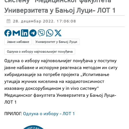
Универзитета у Бањој Луци- ЛОТ 1
28. децембар 2022. 17:06:08
Јавне набавке
Универзитет у Бањој Луци
Одлука о избору најповољнијег понуђача
Одлука о избору најповољнијег понуђача у поступку
јавне набавке и испоруке реагенаса методом ин ситу
хибридизације за потребе пројекта „Испитивање
утицаја жучних киселина на кардиотоксичност
изазвану доксорубицином у in vivo систему“
Медицинског факултета Универзитета у Бањој Луци-
ЛОТ 1
ПРИЛОГ:
Одлука о избору - ЛОТ 1