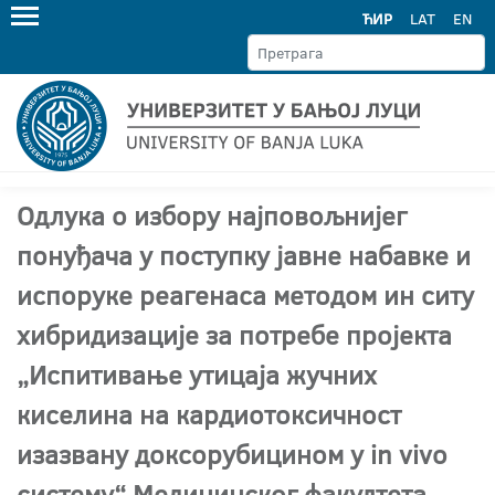
ЋИР
LAT
EN
Одлука о избору најповољнијег
понуђача у поступку јавне набавке и
испоруке реагенаса методом ин ситу
хибридизације за потребе пројекта
„Испитивање утицаја жучних
киселина на кардиотоксичност
изазвану доксорубицином у in vivo
систему“ Медицинског факултета