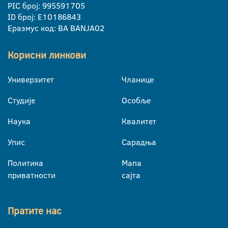
PIC број: 995591705
ID број: E10186843
Еразмус код: BA BANJA02
Корисни линкови
Универзитет
Чланице
Студије
Особље
Наука
Квалитет
Упис
Сарадња
Политика
Мапа
приватности
сајта
Пратите нас