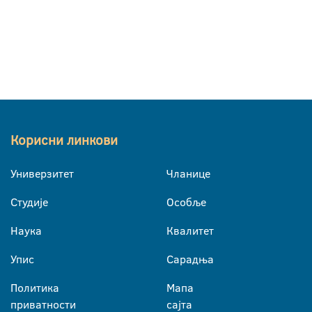
Корисни линкови
Универзитет
Чланице
Студије
Особље
Наука
Квалитет
Упис
Сарадња
Политика
Мапа
приватности
сајта