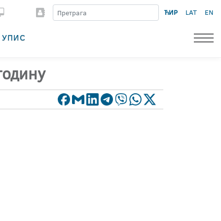
ЋИР
LAT
EN
УПИС
годину