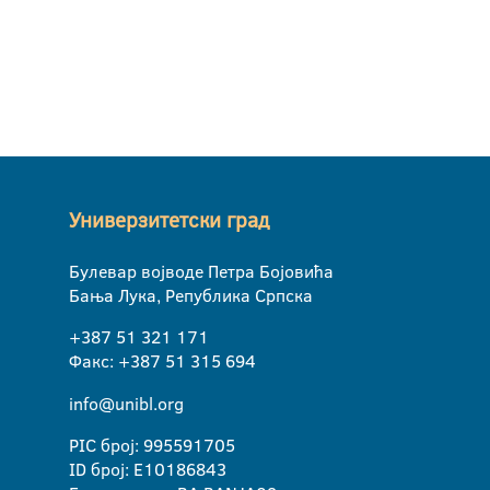
Универзитетски град
Булевар војводе Петра Бојовића
Бања Лука, Република Српска
+387 51 321 171
Факс: +387 51 315 694
info@unibl.org
PIC број: 995591705
ID број: E10186843