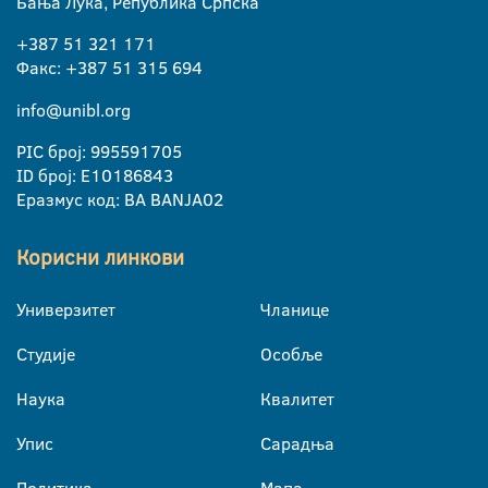
Бања Лука, Република Српска
+387 51 321 171
Факс: +387 51 315 694
info@unibl.org
PIC број: 995591705
ID број: E10186843
Еразмус код: BA BANJA02
Корисни линкови
Универзитет
Чланице
Студије
Особље
Наука
Квалитет
Упис
Сарадња