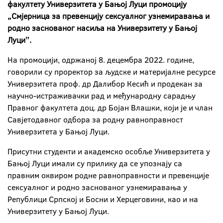
факултету Универзитета у Бањој Луци промоцију
„Смјерница за превенцију сексуалног узнемиравања и
родно заснованог насиља на Универзитету у Бањој
Луциˮ.
На промоцији, одржаној 8. децембра 2022. године,
говорили су проректор за људске и материјалне ресурсе
Универзитета проф. др Далибор Кесић и продекан за
научно-истраживачки рад и међународну сарадњу
Правног факултета доц. др Бојан Влашки, који је и члан
Савјетодавног одбора за родну равноправност
Универзитета у Бањој Луци.
Присутни студенти и академско особље Универзитета у
Бањој Луци имали су прилику да се упознају са
правним оквиром родне равноправности и превенције
сексуалног и родно заснованог узнемиравања у
Републици Српској и Босни и Херцеговини, као и на
Универзитету у Бањој Луци.