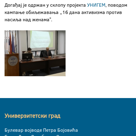
Догађај је одржан у склопу пројекта
УНИГЕМ
, поводом
кампање обиљежавања „16 дана активизма против
насиља над женамаˮ.
Универзитетски град
Булевар војводе Петра Бојовића