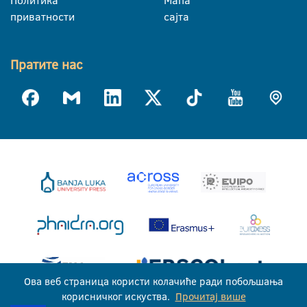
Политика
Мапа
приватности
сајта
Пратите нас
Ова веб страница користи колачиће ради побољшања
корисничког искуства.
Прочитај више