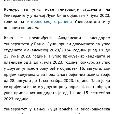
Конкурс за упис нове генерације студената на
Универзитету у Бањој Луци биће објављен 7. јуна 2023.
године на
интернетској страници
Универзитета и у
дневним новинама.
Како је предвиђено Академским календаром
Универзитета у Бањој Луци, пријем докумената за упис
студената у академској 2023/2024. години је од 19. до
23. јуна 2023. године, а упис примљених кандидата је
планиран од 3. до 7. јула 2023. године. Конкурс за упис
у другом уписном року биће објављен 16. августа, док
пријем докумената за полагање пријемних испита траје
од 28. августа до 1. септембра 2023. године. План је да
се пријемни испити у другом року одрже 4. септембра, а
упис примљених кандидата је од 11. до 15. септембра
2023. године.
Универзитет у Бањој Луци водећа је високошколска