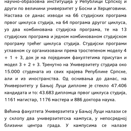
научно-образовна институција у Републици Српској и
други по величини универзитет у Босни и Херцеговини.
Настава се данас изводи на 66 студијских програма
првог циклуса студија, на 64 програма другог циклуса,
уз два комбинована студијска програма, те на 13
студијских програма и једном комбинованом студијском
програму трећег циклуса студија. Студијски програми
углавном су организовани према тростепеном моделу 4
+ 1 + 3, док је на појединим факултетима присутан и
модел 3 + 2 + 3. Тренутно на Универзитету студира око
15.000 студената из свих крајева Републике Српске,
али и из иностранства. Од оснивања до данас, на
Универзитету у Бањој Луци дипломе је стекло 47.406
кандидата и то: 43.683 дипломца првог циклуса студија,
1161 магистар, 1176 мастера и 886 доктора наука.
Већина факултета Универзитета у Бањој Луци налази се
у склопу два универзитетска кампуса, у непосредној
близини центра града. У кампусима се налазе