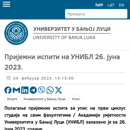
ЋИР
LAT
EN
Пријемни испити на УНИБЛ 26. јуна
2023.
24. фебруар 2023. 15:15:50
Опште
Универзитет у Бањој Луци
Упис
Полагање пријемних испита за упис на први циклус
студија на свим факултетима / Академији умјетности
Универзитета у Бањој Луци (УНИБЛ) заказано је за 26.
јуни 2023. године.