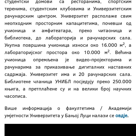
студентски домови са ресторанима, спортским
теренима, студентским клубовима и Универзитетским
рачунарским центром. Универзитет располаже свим
неопходним просторним капацитетима, почевши од
учионица и амфитеатара, преко читаоница и
библиотека, до лабораторија и рачунарских сала.
2
Укупна површина учионица износи око 16.000 м
, а
2
лабораторијског простора око 10.000 м
. Већина
учионица опремљена је видео-пројекторима и
рачунарима за приказивање дигиталних наставних
садржаја. Универзитет има и 20 рачунарских сала.
Библиотеке чланица УНИБЛ посједују преко 250.000
књига, а претплаћене су и на велики број научних
часописа.
Више информација о факултетима / Академији
умјетности Универзитета у Бањој Луци налази се
овдје
.