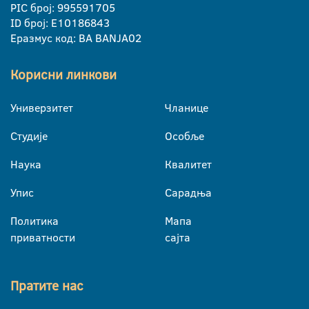
PIC број: 995591705
ID број: E10186843
Еразмус код: BA BANJA02
Корисни линкови
Универзитет
Чланице
Студије
Особље
Наука
Квалитет
Упис
Сарадња
Политика
Мапа
приватности
сајта
Пратите нас