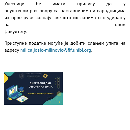
Учесници ће имати прилику да у
опуштеном разговору са наставницима и сарадницима
из прве руке сазнају све што их занима о студирању
на овом
факулте
Приступне податке могуће је добити слањем упита на
адресу
milica.josic-milinovic@flf.unibl.org
.