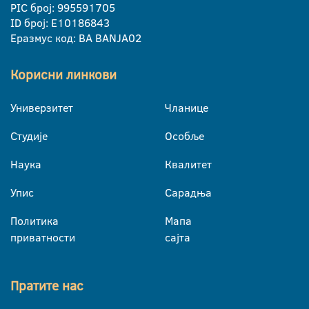
PIC број: 995591705
ID број: E10186843
Еразмус код: BA BANJA02
Корисни линкови
Универзитет
Чланице
Студије
Особље
Наука
Квалитет
Упис
Сарадња
Политика
Мапа
приватности
сајта
Пратите нас