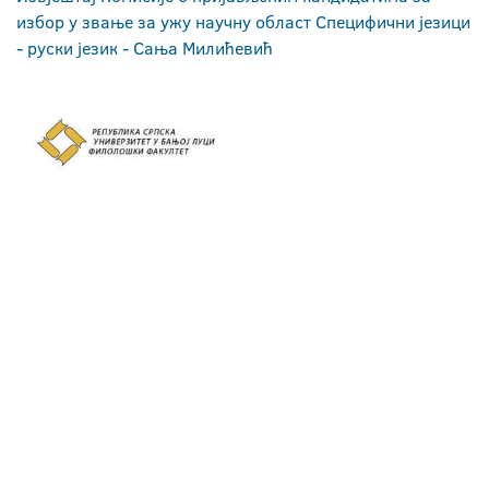
избор у звање за ужу научну област Специфични језици
- руски језик - Сања Милићевић