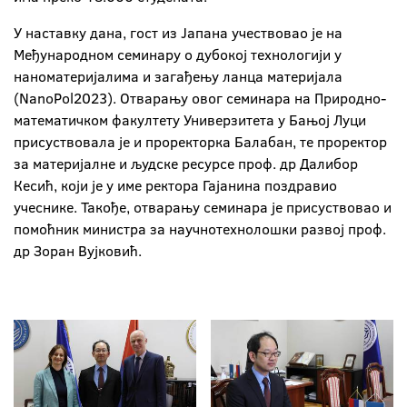
У наставку дана, гост из Јапана учествовао је на
Међународном семинару о дубокој технологији у
наноматеријалима и загађењу ланца материјала
(NanoPol2023). Отварању овог семинара на Природно-
математичком факултету Универзитета у Бањој Луци
присуствовала је и проректорка Балабан, те проректор
за материјалне и људске ресурсе проф. др Далибор
Кесић, који је у име ректора Гајанина поздравио
учеснике. Такође, отварању семинара је присуствовао и
помоћник министра за научнотехнолошки развој проф.
др Зоран Вујковић.