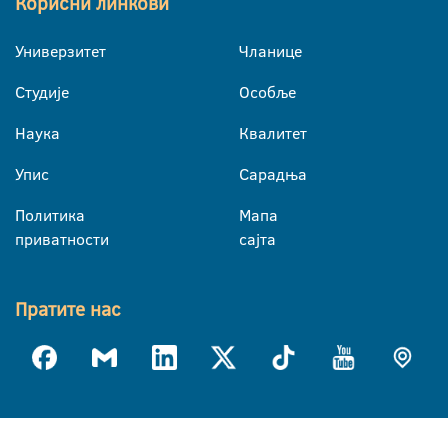
Корисни линкови
Универзитет
Чланице
Студије
Особље
Наука
Квалитет
Упис
Сарадња
Политика
Мапа
приватности
сајта
Пратите нас