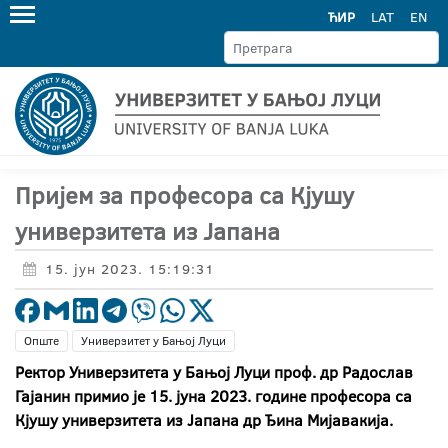
ЋИР
LAT
EN
Пријем за професора са Кјушу
универзитета из Јапана
15. јун 2023. 15:19:31
Опште
Универзитет у Бањој Луци
Ректор Универзитета у Бањој Луци проф. др Радослав
Гајанин примио је 15. јуна 2023. године професора са
Кјушу универзитета из Јапана др Ђина Мијавакија.