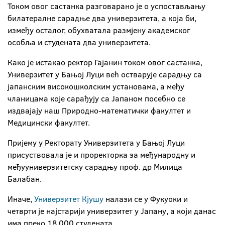
Током овог састанка разговарано је о успостављању
билатералне сарадње два универзитета, а која би,
између осталог, обухватала размјену академског
особља и студената два универзитета.
Како је истакао ректор Гајанин током овог састанка,
Универзитет у Бањој Луци већ остварује сарадњу са
јапанским високошколским установама, а међу
чланицама које сарађују са Јапаном посебно се
издвајају наш Природно-математички факултет и
Медицински факултет.
Пријему у Ректорату Универзитета у Бањој Луци
присуствовала је и проректорка за међународну и
међууниверзитетску сарадњу проф. др Милица
Балабан.
Иначе,
Универзитет Кјушу
налази се у Фукуоки и
четврти је најстарији универзитет у Јапану, а који данас
има преко 18.000 студената.