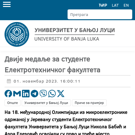
ЋИР
LAT
EN
Двије медаље за студенте
Електротехничког факултета
01. новембар 2023. 16:00:11
Опште
Универзитет у Бањој Луци
Приче за примјер
На 18. међународној Олимпијади из микроелектронике
одржаној у Јеревану студенти Електротехничког
факултета Универзитета у Бањој Луци Никола Бабић и
Азра Елезовић освојили су прво и треће мјесто.