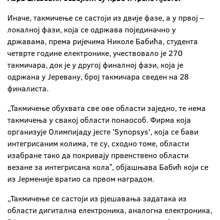
Иначе, такмичење се састоји из двије фазе, а у првој –
локалној фази, која се одржава појединачно у
државама, према ријечима Николе Бабића, студента
четврте године електронике, учествовало је 270
такмичара, док је у другој финалној фази, која је
одржана у Јеревану, број такмичара сведен на 28
финалиста.
„Такмичење обухвата све ове области заједно, те нема
такмичења у свакој области понаособ. Фирма која
организује Олимпијаду јесте 'Synopsys', која се бави
интегрисаним колима, те су, сходно томе, области
изабране тако да покривају првенствено области
везане за интегрисана колаˮ, објашњава Бабић који се
из Јерменије вратио са првом наградом.
„Такмичење се састоји из рјешавања задатака из
области дигитална електроника, аналогна електроника,