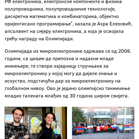
РФ електроника, електронске компоненте и физика
полупроводника, полупроводничке технологије,
дискретна математика и комбинаторика, објектно
оријентисано програмирањеˮ, казала је Азра Елезовић,
апсолвент на смјеру електроника, a која је освојила
трећу награду на Олимпијади.
Олимпијада из микроелектронике одржава се од 2006.
године, са циљем да препозна и надахне младе
инжењере, те створи заједницу стручњака за
микроелектронику у којој могу да дијеле знање и
искуство, подстичући дар за микроелектронику на
глобалном нивоу. Ово је једино олимпијско такмичење
младих талената млађих од 30 година широм свијета.