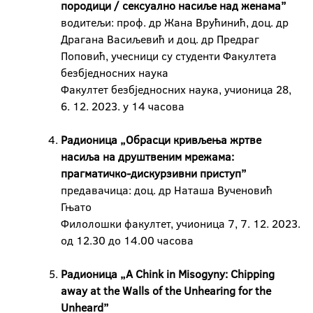
породици / сексуално насиље над женама”
водитељи: проф. др Жана Врућинић, доц. др
Драгана Васиљевић и доц. др Предраг
Поповић, учесници су студенти Факултета
безбједносних наука
Факултет безбједносних наука, учионица 28,
6. 12. 2023. у 14 часова
Радионица „Обрасци кривљења жртве
насиља на друштвеним мрежама:
прагматичко-дискурзивни приступ”
предавачица: доц. др Наташа Вученовић
Гњато
Филолошки факултет, учионица 7, 7. 12. 2023.
од 12.30 до 14.00 часова
Радионица „A Chink in Misogyny: Chipping
away at the Walls of the Unhearing for the
Unheard”