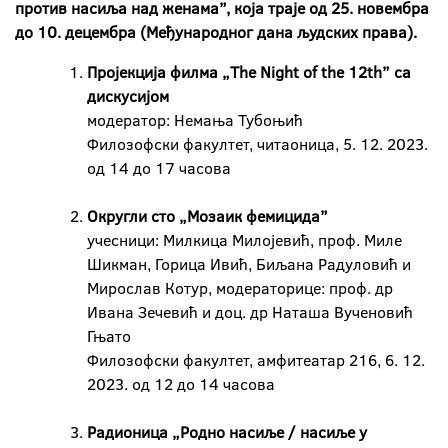
против насиља над женама”, која траје од 25. новембра
до 10. децембра (Међународног дана људских права).
Пројекција филма „The Night of the 12th” са
дискусијом
модератор: Немања Тубоњић
Филозофски факултет, читаоница, 5. 12. 2023.
од 14 до 17 часова
Округли сто „Мозаик фемицида”
учесници: Милкица Милојевић, проф. Миле
Шикман, Горица Ивић, Биљана Радуловић и
Мирослав Котур, модераторице: проф. др
Ивана Зечевић и доц. др Наташа Вученовић
Гњато
Филозофски факултет, амфитеатар 216, 6. 12.
2023. од 12 до 14 часова
Радионица „Родно насиље / насиље у