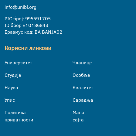
info@unibl.org
PIC број: 995591705
ID број: E10186843
Еразмус код: BA BANJA02
Корисни линкови
Универзитет
Чланице
Студије
Особље
Наука
Квалитет
Упис
Сарадња
Политика
Мапа
приватности
сајта