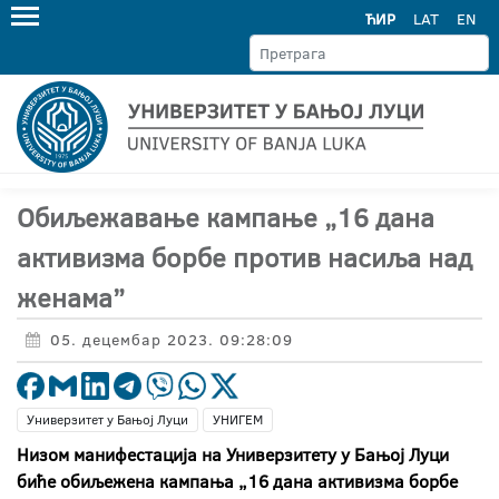
ЋИР
LAT
EN
Обиљежавање кампање „16 дана
активизма борбе против насиља над
женама”
05. децембар 2023. 09:28:09
Универзитет у Бањој Луци
УНИГЕМ
Низом манифестација на Универзитету у Бањој Луци
биће обиљежена кампања „16 дана активизма борбе