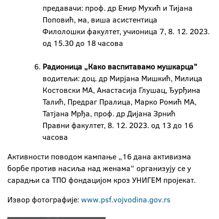
предавачи: проф. др Емир Мухић и Тијана
Поповић, ма, виша асистентица
Филолошки факултет, учионица 7, 8. 12. 2023.
од 15.30 до 18 часова
Радионица „Како васпитавамо мушкарца”
водитељи: доц. др Мирјана Мишкић, Милица
Костовски МА, Анастасија Глушац, Ђурђина
Талић, Предраг Пралица, Марко Ромић МА,
Татјана Мрђа, проф. др Дијана Зрнић
Правни факултет, 8. 12. 2023. од 13 до 16
часова
Активности поводом кампање „16 дана активизма
борбе против насиља над женама” организују се у
сарадњи са ТПО фондацијом кроз УНИГЕМ пројекат.
Извор фотографије:
www.psf.vojvodina.gov.rs