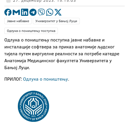
27. децембар 2023. 15:15:03
Јавне набавке
Универзитет у Бањој Луци
Одлука о поништењу поступка
Одлука о поништењу поступка јавне набавке и
инсталације софтвера за приказ анатомије људског
тијела путем виртуелне реалности за потребе катедре
Анатомија Медицинског факултета Универзитета у
Бањој Луци.
ПРИЛОГ:
Одлука о поништењу
.