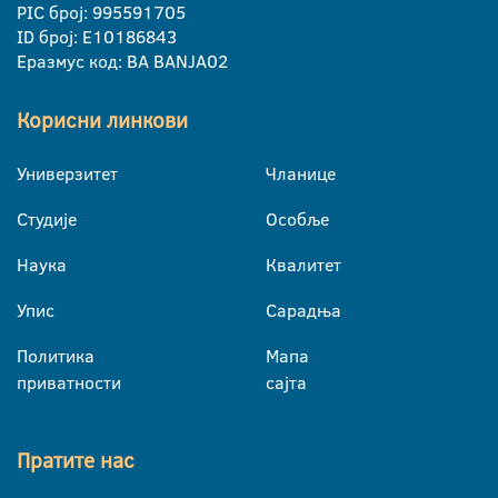
PIC број: 995591705
ID број: E10186843
Еразмус код: BA BANJA02
Корисни линкови
Универзитет
Чланице
Студије
Особље
Наука
Квалитет
Упис
Сарадња
Политика
Мапа
приватности
сајта
Пратите нас