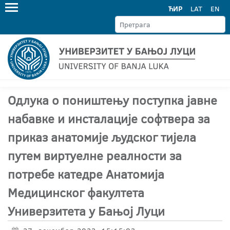
ЋИР
LAT
EN
Одлука о поништењу поступка јавне
набавке и инсталације софтвера за
приказ анатомије људског тијела
путем виртуелне реалности за
потребе катедре Анатомија
Медицинског факултета
Универзитета у Бањој Луци