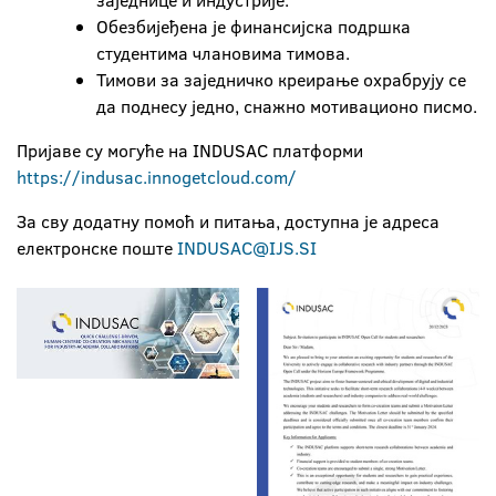
заједнице и индустрије.
Обезбијеђена је финансијска подршка
студентима члановима тимова.
Тимови за заједничко креирање охрабрују се
да поднесу једно, снажно мотивационо писмо.
Пријаве су могуће на INDUSAC платформи
https://indusac.innogetcloud.com/
За сву додатну помоћ и питања, доступна је адреса
електронске поште
INDUSAC@IJS.SI