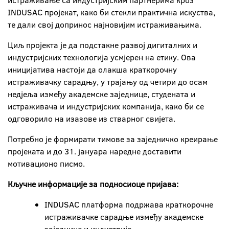
истраживање са индустријским партнерима кроз
INDUSAC пројекат, како би стекли практична искуства,
те дали свој допринос најновијим истраживањима.
Циљ пројекта је да подстакне развој дигиталних и
индустријских технологија усмјерен на етику. Ова
иницијатива настоји да олакша краткорочну
истраживачку сарадњу, у трајању од четири до осам
недјеља између академске заједнице, студената и
истраживача и индустријских компанија, како би се
одговорило на изазове из стварног свијета.
Потребно је формирати тимове за заједничко креирање
пројеката и до 31. јануара наредне доставити
мотивационо писмо.
Кључне информације за подносиоце пријава:
INDUSAC платформа подржава краткорочне
истраживачке сарадње између академске