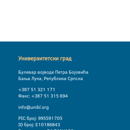
Универзитетски град
Булевар војводе Петра Бојовића
Бања Лука, Република Српска
+387 51 321 171
Факс: +387 51 315 694
info@unibl.org
PIC број: 995591705
ID број: E10186843