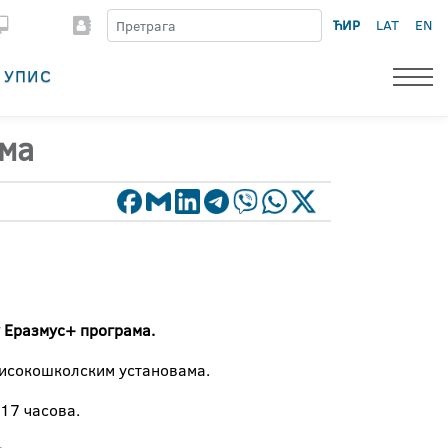
ЋИР
LAT
EN
УПИС
ама
у Еразмус+ програма.
 високошколским установама.
 17 часова.