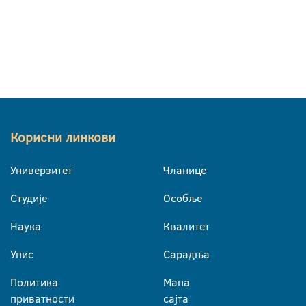
Корисни линкови
Универзитет
Чланице
Студије
Особље
Наука
Квалитет
Упис
Сарадња
Политика
Мапа
приватности
сајта