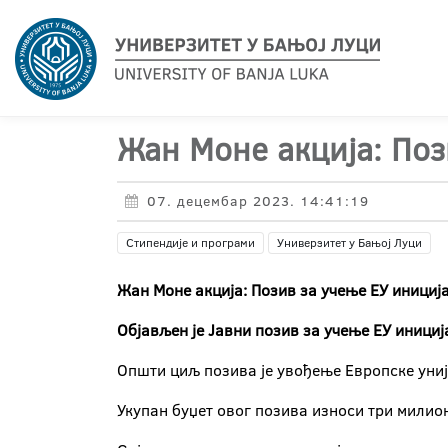
Жан Моне акција: Поз
07. децембар 2023. 14:41:19
Стипендије и програми
Универзитет у Бањој Луци
Жан Моне акција: Позив за учење ЕУ инициј
Објављен је Јавни позив за учење ЕУ инициј
Општи циљ позива је увођење Европске униј
Укупан буџет овог позива износи три милион