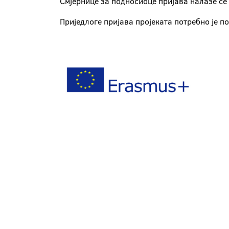
Смјернице за подносиоце пријава налазе се
Приједлоге пријава пројеката потребно је п