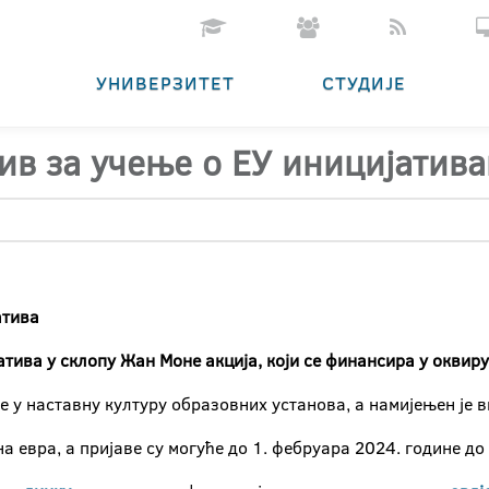
УНИВЕРЗИТЕТ
СТУДИЈЕ
ив за учење o ЕУ иницијатив
атива
атива у склопу Жан Моне акција, који се финансира у оквир
е у наставну културу образовних установа, а намијењен је
а евра, а пријаве су могуће до 1. фебруара 2024. године до