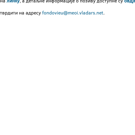
 на
линку
, а детаљне информације о позиву доступне су
овдј
отврдити на адресу
fondovieu@meoi.vladars.net
.