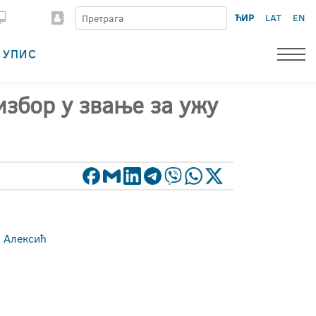
ЋИР
LAT
EN
УПИС
избор у звање за ужу
н Алексић