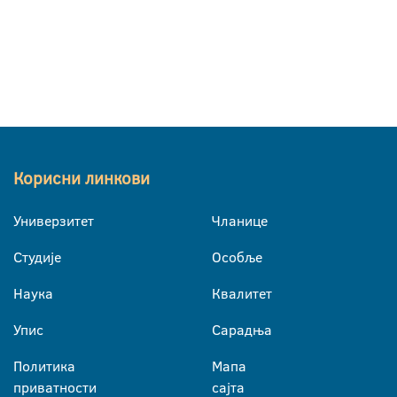
Корисни линкови
Универзитет
Чланице
Студије
Особље
Наука
Квалитет
Упис
Сарадња
Политика
Мапа
приватности
сајта