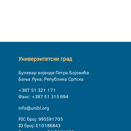
Универзитетски град
Булевар војводе Петра Бојовића
Бања Лука, Република Српска
+387 51 321 171
Факс: +387 51 315 694
info@unibl.org
PIC број: 995591705
ID број: E10186843